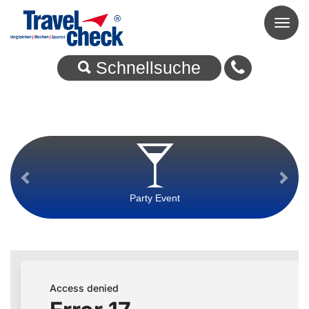
Toggl
naviga
Schnellsuche
Party Event