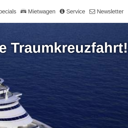
ecials
Mietwagen
Service
Newsletter
re Traumkreuzfahrt!