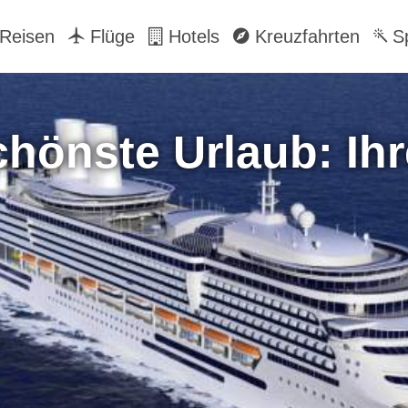
Reisen
Flüge
Hotels
Kreuzfahrten
Sp
chönste Urlaub: Ih