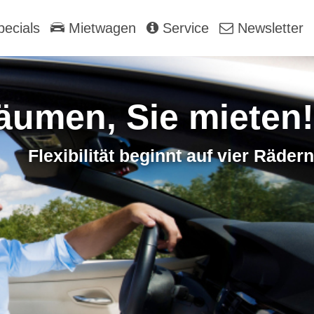
ecials
Mietwagen
Service
Newsletter
äumen, Sie mieten!
Flexibilität beginnt auf vier Rädern